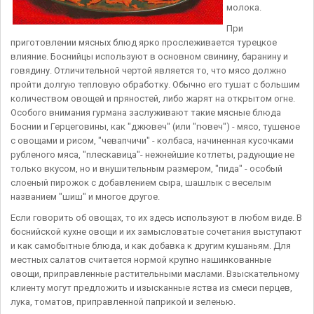
молока.
При
приготовлении мясных блюд ярко прослеживается турецкое
влияние. Боснийцы используют в основном свинину, баранину и
говядину. Отличительной чертой является то, что мясо должно
пройти долгую тепловую обработку. Обычно его тушат с большим
количеством овощей и пряностей, либо жарят на открытом огне.
Особого внимания гурмана заслуживают такие мясные блюда
Боснии и Герцеговины, как "джювеч" (или "гювеч") - мясо, тушеное
с овощами и рисом, "чевапчичи" - колбаса, начиненная кусочками
рубленого мяса, "плескавица"- нежнейшие котлеты, радующие не
только вкусом, но и внушительным размером, "пида" - особый
слоеный пирожок с добавлением сыра, шашлык с веселым
названием "шиш" и многое другое.
Если говорить об овощах, то их здесь используют в любом виде. В
боснийской кухне овощи и их замысловатые сочетания выступают
и как самобытные блюда, и как добавка к другим кушаньям. Для
местных салатов считается нормой крупно нашинкованные
овощи, приправленные растительными маслами. Взыскательному
клиенту могут предложить и изысканные яства из смеси перцев,
лука, томатов, приправленной паприкой и зеленью.