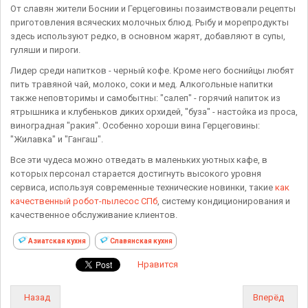
От славян жители Боснии и Герцеговины позаимствовали рецепты
приготовления всяческих молочных блюд. Рыбу и морепродукты
здесь используют редко, в основном жарят, добавляют в супы,
гуляши и пироги.
Лидер среди напитков - черный кофе. Кроме него боснийцы любят
пить травяной чай, молоко, соки и мед. Алкогольные напитки
также неповторимы и самобытны: "салеп" - горячий напиток из
ятрышника и клубеньков диких орхидей, "буза" - настойка из проса,
виноградная "ракия". Особенно хороши вина Герцеговины:
"Жилавка" и "Гангаш".
Все эти чудеса можно отведать в маленьких уютных кафе, в
которых персонал старается достигнуть высокого уровня
сервиса, используя современные технические новинки, такие
как
качественный робот-пылесос СПб
, систему кондиционирования и
качественное обслуживание клиентов.
Азиатская кухня
Славянская кухня
Нравится
Назад
Вперёд