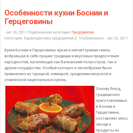
Особенности кухни Боснии и
Герцеговины
- авг 26, 2011
Родительская категория:
Предприятия
Категория:
Характеристика предприятий
Опубликовано: - авг 26, 2011
Кухня Боснии и Герцеговины яркая и неповторимая смесь,
вобравшая в себя лучшие традиции и вкусовые предпочтения
народностей, населяющих как Балканский полуостров, так и
другие государства. Особый колорит и своеобразие было
привнесено из турецкой, немецкой, средиземноморской и
славянской национальных кухонь.
Основу блюд,
традиционно
приготовляемых
в Боснии и
Герцеговине,
составляет мясо,
овощи и
продукты из