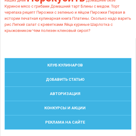
наших дней
Домашнее безе
Куриное мясо с грибами
Домашний тарт
Блины с медом.
Торт
черепаха рецепт
Пирожки с зеленью и яйцом
Пирожки
Первая в
истории печатная кулинарная книга Платины.
Сколько надо варить
рис
Легкий салат с креветками
Яйца куриные
Шарлотка с
крыжовником
Чем полезен кленовый сироп?
КЛУБ КУЛИНАРОВ
ДОБАВИТЬ СТАТЬЮ
АВТОРИЗАЦИЯ
КОНКУРСЫ И АКЦИИ
РЕКЛАМА НА САЙТЕ