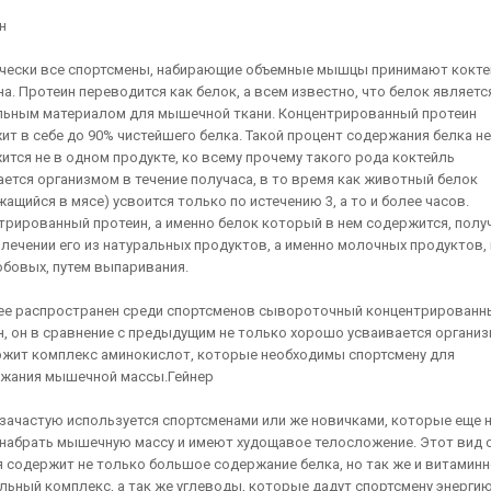
н
чески все спортсмены, набирающие объемные мышцы принимают кокте
а. Протеин переводится как белок, а всем известно, что белок являетс
льным материалом для мышечной ткани. Концентрированный протеин
ит в себе до 90% чистейшего белка. Такой процент содержания белка не
ится не в одном продукте, ко всему прочему такого рода коктейль
ается организмом в течение получаса, в то время как животный белок
ащийся в мясе) усвоится только по истечению 3, а то и более часов.
трированный протеин, а именно белок который в нем содержится, полу
влечении его из натуральных продуктов, а именно молочных продуктов, 
бобовых, путем выпаривания.
ее распространен среди спортсменов сывороточный концентрированн
н, он в сравнение с предыдущим не только хорошо усваивается организ
ржит комплекс аминокислот, которые необходимы спортсмену для
жания мышечной массы.Гейнер
 зачастую используется спортсменами или же новичками, которые еще 
 набрать мышечную массу и имеют худощавое телосложение. Этот вид 
я содержит не только большое содержание белка, но так же и витаминн
льный комплекс, а так же углеводы, которые дадут спортсмену энергию