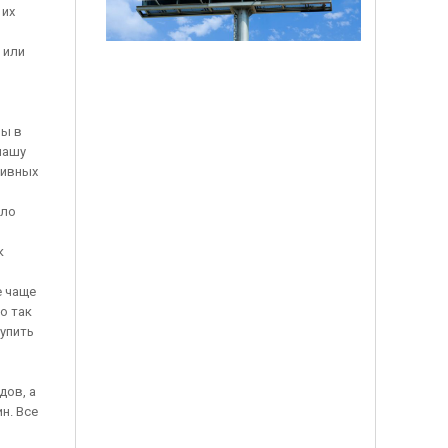
 их
 или
ны в
нашу
тивных
ыло
к
е чаще
о так
упить
дов, а
н. Все