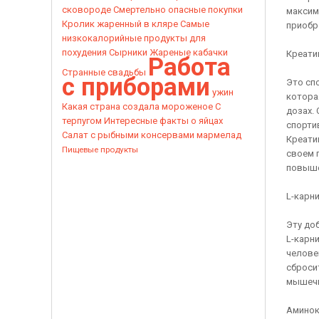
сковороде
Смертельно опасные покупки
максим
Кролик жаренный в кляре
Самые
приобр
низкокалорийные продукты для
похудения
Сырники
Жареные кабачки
Креати
Работа
Странные свадьбы
с приборами
Это сп
ужин
котора
Какая страна создала мороженое
С
дозах.
терпугом
Интересные факты о яйцах
спорти
Салат с рыбными консервами
мармелад
Креати
Пищевые продукты
своем 
повыше
L-карн
Эту до
L-карн
челове
сброси
мышечн
Аминок