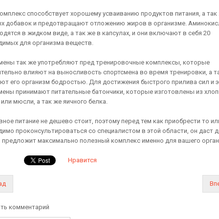
комплекс способствует хорошему усваиванию продуктов питания, а так
х добавок и предотвращают отложению жиров в организме. Аминоки
дятся в жидком виде, а так же в капсулах, и они включают в себя 20
димых для организма веществ.
мены так же употребляют пред тренировочные комплексы, которые
тельно влияют на выносливость спортсмена во время тренировки, а т
ют его организм бодростью. Для достижения быстрого прилива сил и э
мены принимают питательные батончики, которые изготовлены из хлоп
или мюсли, а так же яичного белка.
вное питание не дешево стоит, поэтому перед тем как приобрести то ил
димо проконсультироваться со специалистом в этой области, он даст 
и предложит максимально полезный комплекс именно для вашего орган
Нравится
ад
Вп
ть комментарий