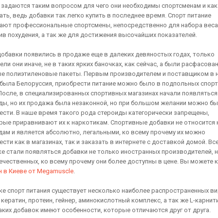
 задаются таким вопросом для чего они необходимы спортсменам и как
ать, ведь добавки так легко купить в последнее время. Спорт питание
ают профессиональные спортсмены, непосредственно для набора веса
ив похудения, а так же для достижения высочайших показателей.
добавки появились в продаже еще в далеких девяностых годах, только
ли они иначе, не в таких ярких баночках, как сейчас, а были расфасова
е полиэтиленовые пакеты. Первым производителем и поставщиком в 
 была Белоруссия, приобрести питание можно было в подпольных спор
 После, в специализированных спортивных магазинах начали появляться
ды, но их продажа была незаконной, но при большом желании можно б
ести. В наше время такого рода стероиды категорически запрещены,
рые приравнивают их к наркотикам. Спортивные добавки не относится 
дам и является абсолютно, легальными, ко всему прочему их можно
сти как в магазинах, так и заказать в интернете с доставкой домой. Вс
ке стали появляться добавки не только иностранных производителей, н
течественных, ко всему прочему они более доступны в цене. Вы можете
к
н в Киеве от Megamuscle
.
ке спорт питания существует несколько наиболее распространенных ви
кератин, протеин, гейнер, аминокислотный комплекс, а так же L-карнити
аких добавок имеют особенности, которые отличаются друг от друга.