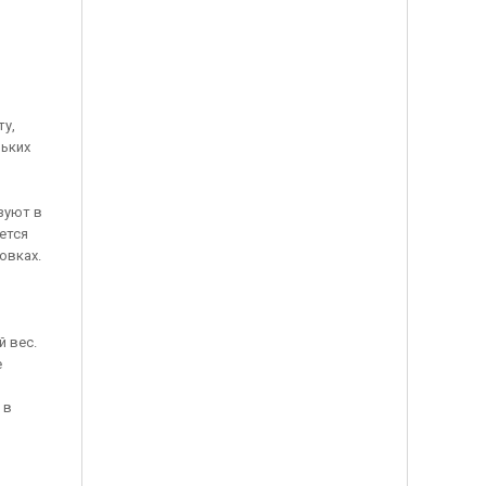
ту,
ньких
зуют в
ется
овках.
 вес.
е
 в