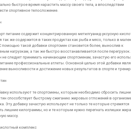
ально быстрое время нарастить массу своего тела, а впоследствии
ести спортивное телосложение.
н
орт питание содержит концентрированную метилгуанид-уксусную кисло
я так же содержится в таких продуктах как рыба и мясо, только в мале
 С помощью такой добавки спортсмен становится более, вынослив к
вным нагрузкам, а так же быстро восстанавливается после перегрузок.
н не следует принимать начинающим спортсменам, зачастую его исполь
питание профессиональные атлеты. Основной целью этой добавки явля
ние выносливости и достижение новых результатов в спорте и тренир
итин
бавку используют те спортсмены, которым необходимо сбросить лишний
итин способствует быстрому сжиганию жировых отложений в организм
ка. Эту добавку зачастую используют не только те которые стремятся
ть лишние килограммы, но и те которым нужно перегнать излишки жира
ую массу.
ислотный комплекс