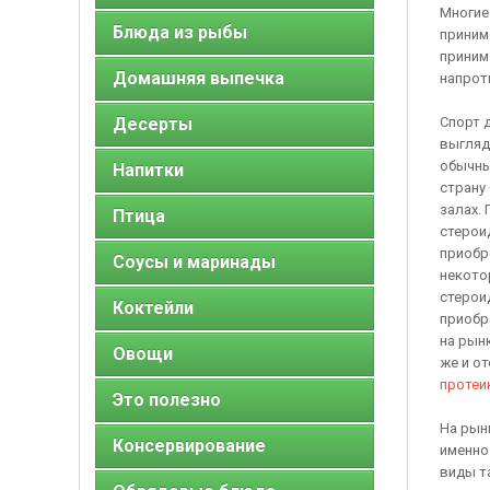
Многие
Блюда из рыбы
приним
приним
Домашняя выпечка
напрот
Десерты
Спорт 
выгляде
обычны
Напитки
страну
залах.
Птица
стерои
приобр
Соусы и маринады
некото
стерои
Коктейли
приобре
на рын
Овощи
же и о
протеи
Это полезно
На рын
Консервирование
именно 
виды т