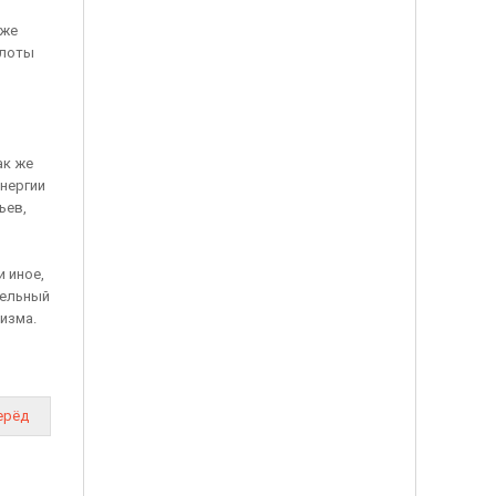
 же
слоты
ак же
нергии
ьев,
и иное,
дельный
изма.
ерёд