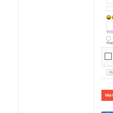
Оста
Под
От
МЫ 