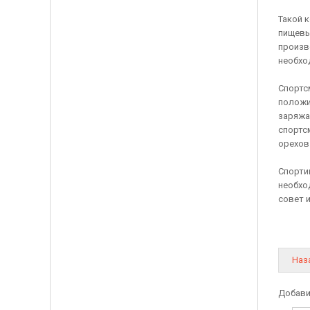
Такой 
пищевы
произво
необхо
Спортс
положи
заряжа
спортс
орехов 
Спорти
необхо
совет 
Наз
Добави