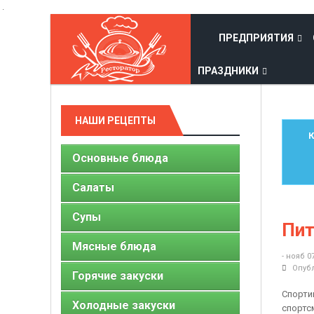
.
ПРЕДПРИЯТИЯ
ПРАЗДНИКИ
НАШИ РЕЦЕПТЫ
К
Основные блюда
Салаты
Супы
Пит
Мясные блюда
- нояб 0
Опубл
Горячие закуски
Спорти
Холодные закуски
спортс