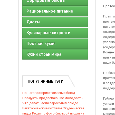
Обрядовые блюда
Протеи
Рациональное питание
Практи
Диеты
протеин
питате
содерж
Кулинарные хитрости
содерж
усваив
Постная кухня
(содерж
Концен
Кухни стран мира
при из
яиц и 
Но бол
протеи
ПОПУЛЯРНЫЕ ТЭГИ
и соде
поддер
Пошаговое приготовление блюд
Продукты продлевающие молодость
Гейнер
Что делать если пересолил блюдо
успели
Вегетарианские котлеты
Студенческая
питани
пицца
Рецепт с фото быстрой пиццы на
минера