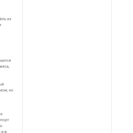
йль из
я
чается
мяса,
ый
мом, но
не
спорт
о-
 и в