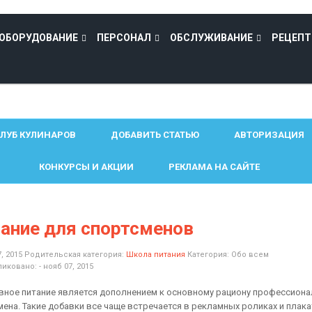
ОБОРУДОВАНИЕ
ПЕРСОНАЛ
ОБСЛУЖИВАНИЕ
РЕЦЕП
ЛУБ КУЛИНАРОВ
ДОБАВИТЬ СТАТЬЮ
АВТОРИЗАЦИЯ
КОНКУРСЫ И АКЦИИ
РЕКЛАМА НА САЙТЕ
ание для спортсменов
7, 2015
Родительская категория:
Школа питания
Категория:
Обо всем
иковано: - нояб 07, 2015
вное питание является дополнением к основному рациону профессиона
мена. Такие добавки все чаще встречается в рекламных роликах и плака