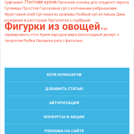
Постная кухня
Суфганиет
Песочная основа для сладкого пирога
Гусеницы
Простой
Гороховый суп с копчеными ребрышками
Фруктовый хлеб
Суп-пюре из крапивы
Рыбный суп из пикши
День
рождения в ресторане
Тарталетки с горбушей
Фигурки из овощей
Как
сервировать стол
Кухня народов мира
Шоколадный десерт с
творогом
Рыбка
Овощное рагу с фасолью
КЛУБ КУЛИНАРОВ
ДОБАВИТЬ СТАТЬЮ
АВТОРИЗАЦИЯ
КОНКУРСЫ И АКЦИИ
РЕКЛАМА НА САЙТЕ