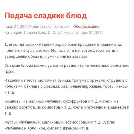
Подача сладких блюд
- мая 24, 2010
Родительская категория:
Обслуживание
Категория:
Подача блюд
Опубликовано: - мая 24, 2010
Для кондитерских изделий характерны красивый внешний вид,
приятный вкус и аромат. Их подают в качестве десертов для
завершения обеда или ужина или на завтрак.
Сладкие блюда можно условно разделить на несколько основных
групп.
Изделия из теста
: молочная баница, тригуни с орехами, струдель с
яблоками, баклава с орехами, различные пирожные, торты, кексы
и т. д.
Компоты
: из малины, клубники, сухофруктов и т. д. Кисели: из
свежих фруктов, из компотов и т. д. Желе: клубничное, вишневое и
т. д.
Муссы
: клубничный, малиновый, абрикосовый и т. д. Суфле:
клубничное, яблочное, омлет с джемом и т. д.