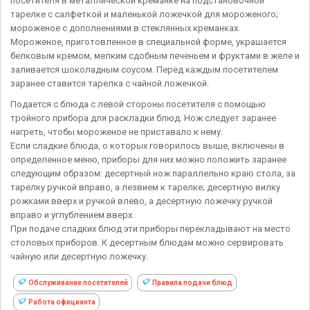
посетителя в металлической креманке на подстановочной
тарелке с салфеткой и маленькой ложечкой для мороженого;
мороженое с дополнениями в стеклянных креманках.
Мороженое, приготовленное в специальной форме, украшается
белковым кремом, мелким сдобным печеньем и фруктами в желе и
заливается шоколадным соусом. Перед каждым посетителем
заранее ставится тарелка с чайной ложечкой.
Подается с блюда с левой стороны посетителя с помощью
тройного прибора для раскладки блюд. Нож следует заранее
нагреть, чтобы мороженое не приставало к нему.
Если сладкие блюда, о которых говорилось выше, включены в
определенное меню, приборы для них можно положить заранее
следующим образом: десертный нож параллельно краю стола, за
тарелку ручкой вправо, а лезвием к тарелке; десертную вилку
рожками вверх и ручкой влево, а десертную ложечку ручкой
вправо и углублением вверх.
При подаче сладких блюд эти приборы перекладывают на место
столовых приборов. К десертным блюдам можно сервировать
чайную или десертную ложечку.
Обслуживание посетителей
Правила подачи блюд
Работа официанта