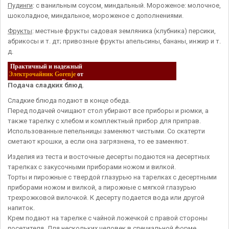
Пудинги
: с ванильным соусом, миндальный. Мороженое: молочное,
шоколадное, миндальное, мороженое с дополнениями.
Фрукты
: местные фрукты садовая земляника (клубника) персики,
абрикосы и т. дт; привозные фрукты апельсины, бананы, инжир и т.
д.
Практичный и надежный
Электрочайник Gorenje
от
интернет магазина Fotos.ua
Подача сладких блюд
.
Сладкие блюда подают в конце обеда.
Перед подачей очищают стол убирают все приборы и рюмки, а
также тарелку с хлебом и комплектный прибор для приправ.
Использованные пепельницы заменяют чистыми. Со скатерти
сметают крошки, а если она загрязнена, то ее заменяют.
Изделия из теста и восточные десерты подаются на десертных
тарелках с закусочными приборами ножом и вилкой.
Торты и пирожные с твердой глазурью на тарелках с десертными
приборами ножом и вилкой, а пирожные с мягкой глазурью
трехрожковой вилочкой. К десерту подается вода или другой
напиток.
Крем подают на тарелке с чайной ложечкой с правой стороны
посетителя. Для нескольких человек в специальной форме,