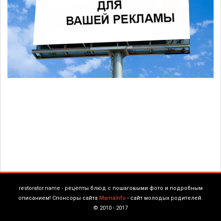
restorator.name - рецепты блюд с пошаговыми фото и подробным
описанием! Спонсоры сайта
MamaInfo
- сайт молодых родителей.
© 2010 - 2017