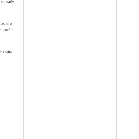
ть рыбу
кройте
инзой и
еньким