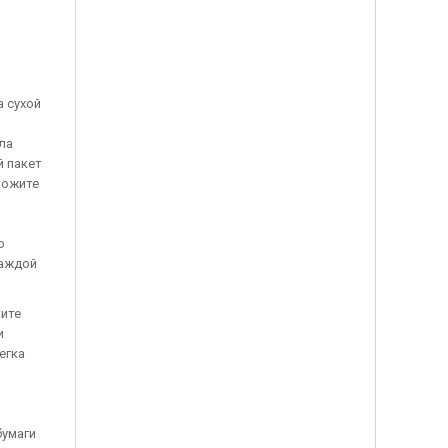
а сухой
ла
й пакет
ложите
о
каждой
ките
и
егка
бумаги