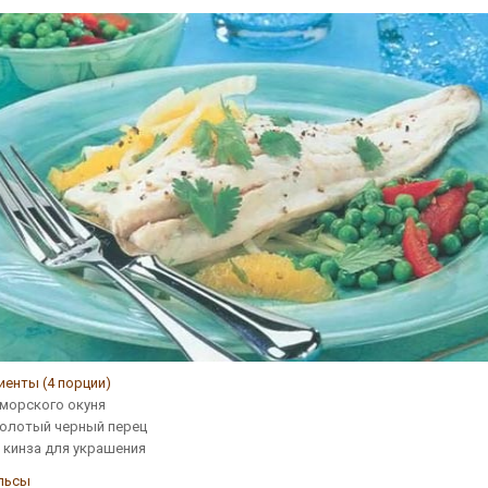
иенты (4 порции)
 морского окуня
молотый черный перец
 кинза для украшения
льсы