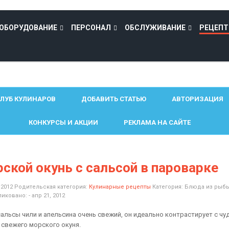
ОБОРУДОВАНИЕ
ПЕРСОНАЛ
ОБСЛУЖИВАНИЕ
РЕЦЕП
ЛУБ КУЛИНАРОВ
ДОБАВИТЬ СТАТЬЮ
АВТОРИЗАЦИЯ
КОНКУРСЫ И АКЦИИ
РЕКЛАМА НА САЙТЕ
ской окунь с сальсой в пароварке
 2012
Родительская категория:
Кулинарные рецепты
Категория:
Блюда из рыб
иковано: - апр 21, 2012
 сальсы чили и апельсина очень свежий, он идеально контрастирует с ч
 свежего морского окуня.