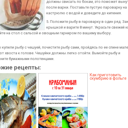
должны свисать по бокам, это поможет выну
после варки. Поставьте пустую пароварку на
кастрюлю с водой и доведите до кипения.
5. Положите рыбу в пароварку в один ряд. За
крышкой и варите 8 минут. Украсьте свежей к
йте на стол с сальсой и овощным гарниром по вашему выбору.
 купили рыбу с чешуей, почистите рыбу сами, пройдясь по ее спине мал
от хвоста к голове. Чешуйки должны легко отойти. Вымойте рыбу и
ните бумажными полотенцами.
ожие рецепты:
Как приготовить
скумбрию в фольге