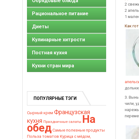
Обрядовые блюда
2 свеж
2 апел
Рациональное питание
1 мале
Диеты
Как го
Кулинарные хитрости
Постная кухня
Кухни стран мира
апельс
дольки
3. Вынь
ПОПУЛЯРНЫЕ ТЭГИ
чили, у
нарежь
Французская
Сырный крем
На
переме
кухня
Праздничные салаты
обед
Самые полезные продукты
Польза томатов
Курица с мёдом,