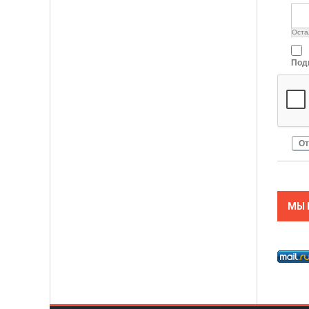
Оста
Под
От
МЫ 