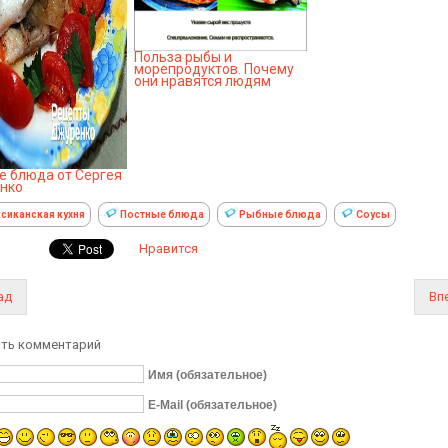
Польза рыбы и
морепродуктов. Почему
они нравятся людям
 блюда от Сергея
нко
сиканская кухня
Постные блюда
Рыбные блюда
Соусы
Нравится
ад
Вп
ть комментарий
Имя (обязательное)
E-Mail (обязательное)