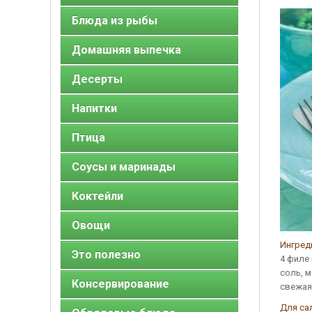
Блюда из рыбы
Домашняя выпечка
Десерты
Напитки
Птица
Соусы и маринады
Коктейли
Овощи
Ингред
Это полезно
4 филе
соль, 
Консервирование
свежая
Для са