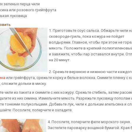
их зеленых перца чили
ьсина или розового грейпфрута
нькая луковица
товить
1. Приготовьте соус сальса. Обжарьте чили н
сковороде-гриль, пока кожура не пойдет
волдырями. Главное, чтобы при этом не горе
мякоть. Положите в крепкий полиэтиленовы
и завяжите, чтобы пар оставался внутри. От
на 20 минут.
2. Срежьте верхнюю и нижнюю части каждог
ина
или грейпфрута, срежьте корку и белые волокна. Снимите пленку с 
, сложите дольки в миску.
те чили из пакета и снимите с них кожуру. Срежьте стебель, затем рассе
далите из них семена. Измельчите мякоть. Разрежьте луковицу пополам 
те тонкими полукольцами. Добавьте лук, чили к долькам апельсина и сл
шайте. Посолите, поперчите и охладите.
4. Посолите, поперчите филе морского окуня.
Застелите пароварку вощеной бумагой. Края 