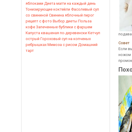
яблоками
Диета магги на каждый день
Тонизирующие коктейли
Фасолевый суп
со свининой
Свинина
яблочный пирог
рецепт с фото
Выбор диеты
Польза
кофе
Запеченные бублики с фаршем
Капуста квашеная по-деревенски
Кетчуп
подава
острый
Гороховый суп на копченых
Совет
ребрышках
Мимоза с рисом
Домашний
Если вы
тарт
ножом 
промок
Пох