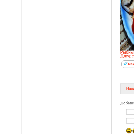
Рыбные
Джуре
Мек
Наз
Добави