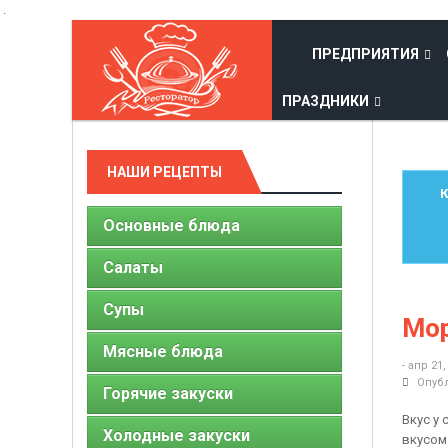
.
ПРЕДПРИЯТИЯ
ПРАЗДНИКИ
НАШИ РЕЦЕПТЫ
К
Основные блюда
Салаты
Супы
Мор
Мясные блюда
- апр 21,
Опубл
Горячие закуски
Вкус у
Холодные закуски
вкусом