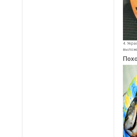
4. Укр
выложи
Пох