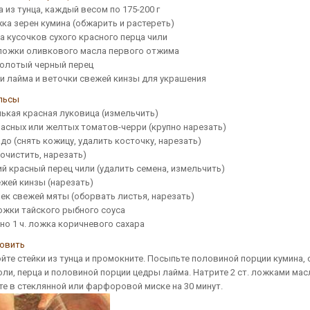
а из тунца, каждый весом по 175-200 г
жка зерен кумина (обжарить и растереть)
а кусочков сухого красного перца чили
. ложки оливкового масла первого отжима
молотый черный перец
и лайма и веточки свежей кинзы для украшения
льсы
нькая красная луковица (измельчить)
красных или желтых томатов-черри (крупно нарезать)
до (снять кожицу, удалить косточку, нарезать)
(очистить, нарезать)
ий красный перец чили (удалить семена, измельчить)
ежей кинзы (нарезать)
чек свежей мяты (оборвать листья, нарезать)
ложки тайского рыбного соуса
но 1 ч. ложка коричневого сахара
товить
йте стейки из тунца и промокните. Посыпьте половиной порции кумина, 
оли, перца и половиной порции цедры лайма. Натрите 2 ст. ложками мас
те в стеклянной или фарфоровой миске на 30 минут.