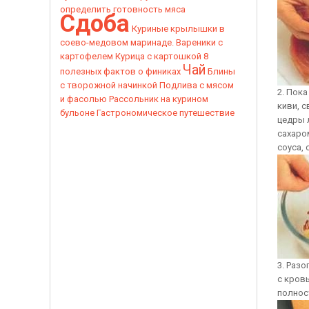
определить готовность мяса
Сдоба
Куриные крылышки в
соево-медовом маринаде.
Вареники с
картофелем
Курица с картошкой
8
Чай
полезных фактов о финиках
Блины
с творожной начинкой
Подлива с мясом
2. Пок
и фасолью
Рассольник на курином
киви, с
бульоне
Гастрономическое путешествие
цедры 
сахаро
соуса,
3. Разо
с кров
полнос