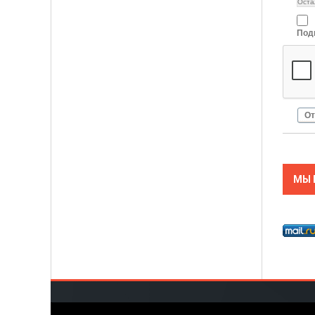
Оста
Под
От
МЫ 