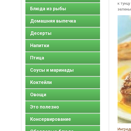
к тунц
Блюда из рыбы
зелень
Домашняя выпечка
Десерты
Напитки
Птица
Соусы и маринады
Коктейли
Овощи
Это полезно
Консервирование
Ингред