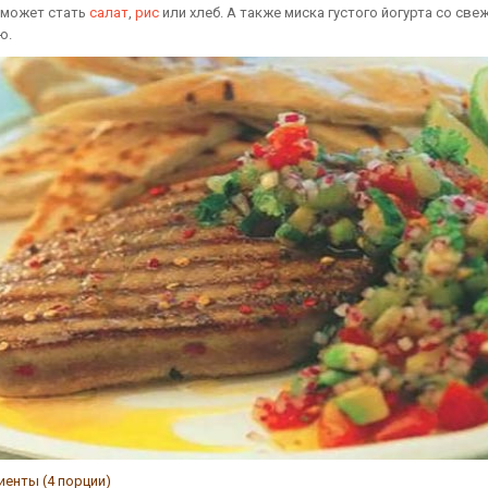
у может стать
салат
,
рис
или хлеб. А также миска густого йогурта со све
ю.
иенты (4 порции)