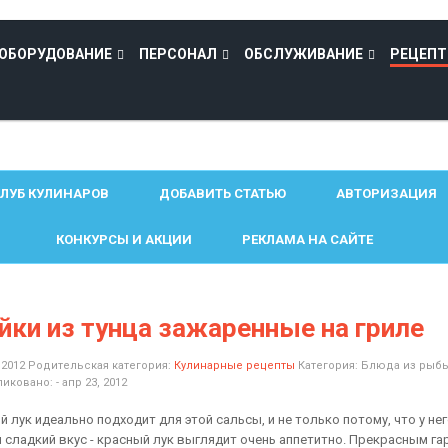
ОБОРУДОВАНИЕ
ПЕРСОНАЛ
ОБСЛУЖИВАНИЕ
РЕЦЕП
ЛУБ КУЛИНАРОВ
ДОБАВИТЬ СТАТЬЮ
АВТОРИЗАЦИЯ
КОНКУРСЫ И АКЦИИ
РЕКЛАМА НА САЙТЕ
йки из тунца зажаренные на гриле
 2012
Родительская категория:
Кулинарные рецепты
Категория:
Блюда из рыб
иковано: - апр 23, 2012
 лук идеально подходит для этой сальсы, и не только потому, что у не
 сладкий вкус - красный лук выглядит очень аппетитно. Прекрасным г