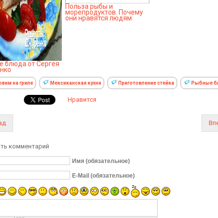
Польза рыбы и
морепродуктов. Почему
они нравятся людям
 блюда от Сергея
нко
овим на гриле
Мексиканская кухня
Приготовление стейка
Рыбные б
Нравится
ад
Вп
ть комментарий
Имя (обязательное)
E-Mail (обязательное)