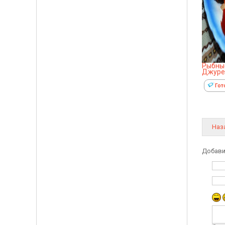
Рыбные
Джуре
Гот
Наз
Добави