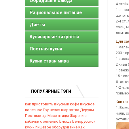
Обрядовые блюда
4 стейк
1 ч. ло
Рациональное питание
щепотк
2-4 ст
Диеты
соль, 
ломтик
Кулинарные хитрости
Для са
1 мале
Постная кухня
200 г 
1 авока
Кухни стран мира
2 киви 
1 свеж
15 г св
6 вето
1-2 ч. 
ПОПУЛЯРНЫЕ ТЭГИ
пример
Как го
как приотовить вкусный кофе
вкусное
1. Вымо
полезное
Грушевая шарлотка
Деруны
чили, с
Постные щи
Мясо птицы
Жареные
оставь
кабачки с зеленью
Блюда Белорусской
кухни
пищевое оборудование
Как