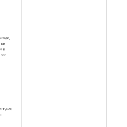
окадо,
тки
м и
ного
е тунец
те