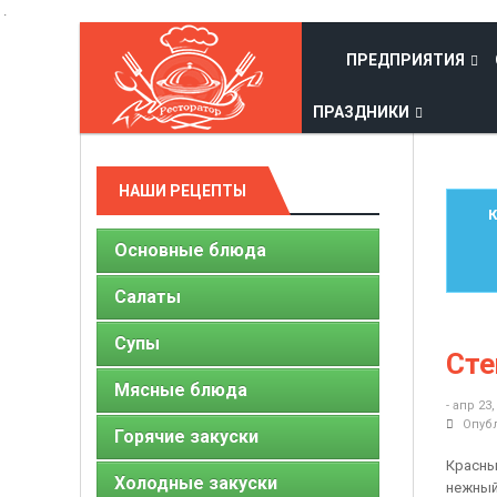
.
ПРЕДПРИЯТИЯ
ПРАЗДНИКИ
НАШИ РЕЦЕПТЫ
К
Основные блюда
Салаты
Супы
Сте
Мясные блюда
- апр 23,
Опубл
Горячие закуски
Красный
Холодные закуски
нежный