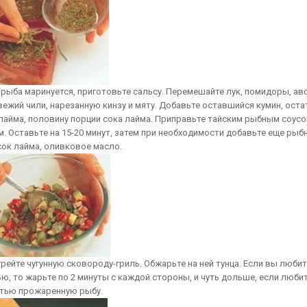
а рыба маринуется, приготовьте сальсу. Перемешайте лук, помидоры, ав
вежий чили, нарезанную кинзу и мяту. Добавьте оставшийся кумин, оста
лайма, половину порции сока лайма. Приправьте тайским рыбным соусо
м. Оставьте на 15-20 минут, затем при необходимости добавьте еще рыб
 сок лайма, оливковое масло.
грейте чугунную сковороду-гриль. Обжарьте на ней тунца. Если вы любит
ью, то жарьте по 2 минуты с каждой стороны, и чуть дольше, если люби
тью прожаренную рыбу.