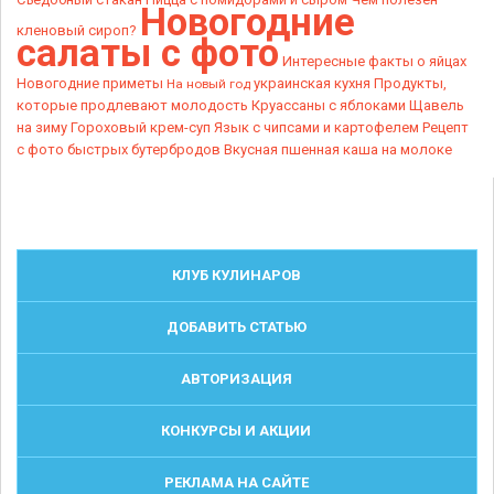
Новогодние
кленовый сироп?
салаты с фото
Интересные факты о яйцах
Новогодние приметы
украинская кухня
Продукты,
На новый год
которые продлевают молодость
Круассаны с яблоками
Щавель
на зиму
Гороховый крем-суп
Язык с чипсами и картофелем
Рецепт
с фото быстрых бутербродов
Вкусная пшенная каша на молоке
КЛУБ КУЛИНАРОВ
ДОБАВИТЬ СТАТЬЮ
АВТОРИЗАЦИЯ
КОНКУРСЫ И АКЦИИ
РЕКЛАМА НА САЙТЕ