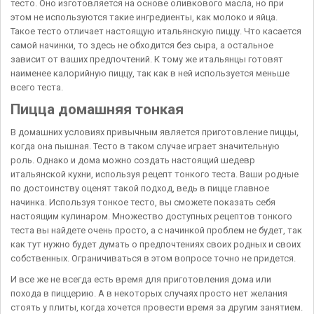
тесто. Оно изготовляется на основе оливкового масла, но при
этом не используются такие ингредиенты, как молоко и яйца.
Такое тесто отличает настоящую итальянскую пиццу. Что касается
самой начинки, то здесь не обходится без сыра, а остальное
зависит от ваших предпочтений. К тому же итальянцы готовят
наименее калорийную пиццу, так как в ней используется меньше
всего теста.
Пицца домашняя тонкая
В домашних условиях привычным является приготовление пиццы,
когда она пышная. Тесто в таком случае играет значительную
роль. Однако и дома можно создать настоящий шедевр
итальянской кухни, используя рецепт тонкого теста. Ваши родные
по достоинству оценят такой подход, ведь в пицце главное
начинка. Используя тонкое тесто, вы сможете показать себя
настоящим кулинаром. Множество доступных рецептов тонкого
теста вы найдете очень просто, а с начинкой проблем не будет, так
как тут нужно будет думать о предпочтениях своих родных и своих
собственных. Ограничиваться в этом вопросе точно не придется.
И все же не всегда есть время для приготовления дома или
похода в пиццерию. А в некоторых случаях просто нет желания
стоять у плиты, когда хочется провести время за другим занятием.