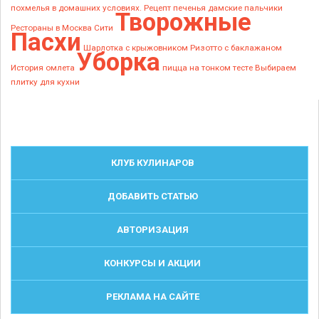
похмелья в домашних условиях.
Рецепт печенья дамские пальчики
Творожные
Рестораны в Москва Сити
Пасхи
Шарлотка с крыжовником
Ризотто с баклажаном
Уборка
История омлета
пицца на тонком тесте
Выбираем
плитку для кухни
КЛУБ КУЛИНАРОВ
ДОБАВИТЬ СТАТЬЮ
АВТОРИЗАЦИЯ
КОНКУРСЫ И АКЦИИ
РЕКЛАМА НА САЙТЕ