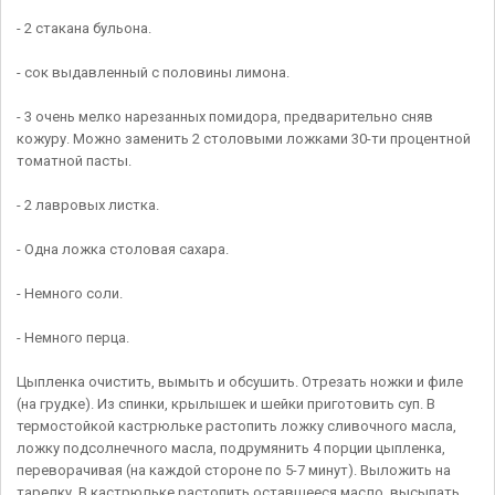
- 2 стакана бульона.
- сок выдавленный с половины лимона.
- 3 очень мелко нарезанных помидора, предварительно сняв
кожуру. Можно заменить 2 столовыми ложками 30-ти процентной
томатной пасты.
- 2 лавровых листка.
- Одна ложка столовая сахара.
- Немного соли.
- Немного перца.
Цыпленка очистить, вымыть и обсушить. Отрезать ножки и филе
(на грудке). Из спинки, крылышек и шейки приготовить суп. В
термостойкой кастрюльке растопить ложку сливочного масла,
ложку подсолнечного масла, подрумянить 4 порции цыпленка,
переворачивая (на каждой стороне по 5-7 минут). Выложить на
тарелку. В кастрюльке растопить оставшееся масло, высыпать