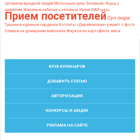
организм вредной пищей
Молочные супы
Зеленый» борщ с
щавелем
Жареные кабачки с зеленью
Кухня ЮАР
мазь
Прием посетителей
Суп пюре
Тушеные куриные сердечки
Котлеты «Деревенские»
рецепт с фото
Оливье на домашнем майонезе
Жаркое из картофеля, мяса
КЛУБ КУЛИНАРОВ
ДОБАВИТЬ СТАТЬЮ
АВТОРИЗАЦИЯ
КОНКУРСЫ И АКЦИИ
РЕКЛАМА НА САЙТЕ