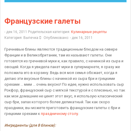
Французские галеты
- дек 16, 2011
Родительская категория:
Кулинарные рецепты
Категория:
Выпечка
Опубликовано: - дек 16, 2011
Гречневые блины являются традиционным блюдом на севере
Франции и в Великобритании, там их называют галеты. Они
готовятся из гречневой муки и, как правило, с начинкой из сыра и
овощей. Когда я увидела пакет муки в супермаркете, я сразу же
положила его в корзину. Ведь вся моя семья обожает, когда я
делаю эти вкусные блины с начинкой из сыра бри и грецкими
орехами ... ммм ... очень вкусно! По идее, нужно использовать сыр
Рокфор, французский сыр с мягкой текстурой и с плесенью, но так
как мои домашние не ценят этот вкус, я использую классический
сыр бри, запах которого более деликатный. Так как скоро
праздники, вы можете приготовить французские галеты с бри и
грецкими орехами к
праздничному столу
.
Ингредиенты (для 8 блинов):