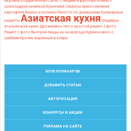
Вкусные оладьи
Салат с яйцами и фасолью
Блины с
Молоко
шоколадной начинкой
Кузнечики
Секреты приготовления
картофеля
Вкусно и полезно
Ризотто по-домашнему
Кулинарные
Азиатская кухня
рецепты
Шедевры
итальянской кухни:
Дрожжевое тесто простой рецепт с фото
Рецепт с фото быстрой пиццы на сковороде
Куриное мясо с
грибами
Кролик жаренный в кляре
КЛУБ КУЛИНАРОВ
ДОБАВИТЬ СТАТЬЮ
АВТОРИЗАЦИЯ
КОНКУРСЫ И АКЦИИ
РЕКЛАМА НА САЙТЕ