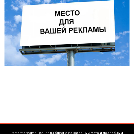
restorator.name - рецепты блюд с пошаговыми фото и подробным