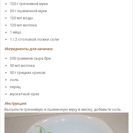
120 г гречневой муки
30 г пшеничной муки
120 мл воды
120 мл молока
1 яйцо
1 / 2 столовой ложки соли
Ингредиенты для начинки:
200 граммов сыра бри
50 мл молока
50 г грецких орехов
соль
перец
мускатный орех
Инструкция:
Высыпьте гречневую и пшеничную муку в миску, добавьте соль.